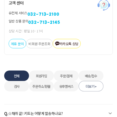
고객 센터
유전체 서비스
032-713-2100
일반 상품 문의
032-713-2145
상담 시간 : 평일 10 - 17시
제휴 문의
비회원 주문조회
카카오톡 상담
전체
회원가입
주문/결제
배송/접수
검사
주문취소/환불
유후멤버스
더보기 +
Q.
☆채취 끝! 키트는 어떻게 발송하나요?