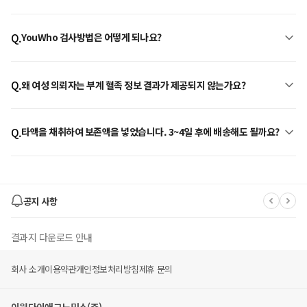
✅ 2023/12/1 이후로는 CJ대한통운▶'롯데택배' 로 변경되었습니다.
YouWho 검사방법은 어떻게 되나요?
Q.
CJ대한통운으로 수령하셨을 경우 'CJ대한통운'으로,
롯데택배로 수령하신 경우
​이 검사는 타액으로부터 DNA를 추출한 후 여러 개의 유전자 변이를 동시에
'롯데택배'로 반송 접수 해주세요 :)
분석할 수 있는 DNA 마이크로어레이(microarray) 방법으로 실험한 후 각
Q.
왜 여성 의뢰자는 부계 혈족 정보 결과가 제공되지 않는가요?
검사항목에 맞게 다양한 논문들과 데이터베이스를 참조하여 당사에서 개발
한 생명정보학적 방법으로 분석하여 검사 결과 를 제공하고 있습니다.
<반품택배 예약하기>
부계모계 혈족 정보 분석은 고객님의 성염색체(X,Y)를 분석하여 제공해 드
리고 있습니다. 여성 고객 분들께서는 성염색체 중 XY가 아닌 XX를 보유하
▶롯데택배
타액을 채취하여 보존액을 넣었습니다. 3~4일 후에 배송해도 될까요?
Q.
고 계셔서 부계 Y 유전자 분석이 불가능합니다. 양해 부탁 드리겠습니다
롯데택배(1588-2121)
->
보존액을 넣었다면 1개월까지 보존 가능하나, 정확한 실험을 위해 가능한
[보이는ARS]
한 빠른 시일 내에 접수해주시면 감사하겠습니다.
->
[반품예약 및 확인]
->
공지 사항
[반품예약]
원송장번호 혹은 업체코드(287661) 기입 후 접수
결과지 다운로드 안내
▶
CJ대한통운
[CJ대한통운 홈페이지]
회사 소개
이용약관
개인정보처리방침
제휴 문의
->
유후 멤버스 몰 폐지 안내
[배송 조회/예약]
->
[반품예약]