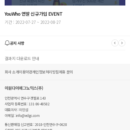
YouWho 연말 신규가입 EVENT
기간 :
2022-07-27
~
2022-08-27
공지 사항
결과지 다운로드 안내
회사 소개
이용약관
개인정보처리방침
제휴 문의
유후 멤버스 몰 폐지 안내
이원다이애그노믹스(주)
유후(YouWho) 사이트' EDGC 종합몰' 변경 안내
인천광역시 연수구 갯벌로 143
사업자 등록번호 : 131-86-48582
대표이사 : 이민섭
이메일 : info@edgc.com
통신판매업 신고번호 : 2018-인천연수구-0628