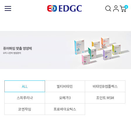
0
ALL
멀티비타민
비타민B컴플렉스
스피루리나
오메가3
조인트 MSM
코엔자임
프로바이오틱스