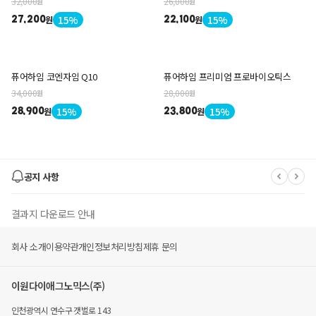
32,000
26,000
원
원
15%
15%
원
원
27,200
22,100
퓨어하임 코엔자임 Q10
퓨어하임 프리미엄 프로바이오틱스
34,000
28,000
원
원
15%
15%
원
원
28,900
23,800
공지 사항
결과지 다운로드 안내
회사 소개
이용약관
개인정보처리방침
제휴 문의
유후 멤버스 몰 폐지 안내
이원다이애그노믹스(주)
유후(YouWho) 사이트' EDGC 종합몰' 변경 안내
인천광역시 연수구 갯벌로 143