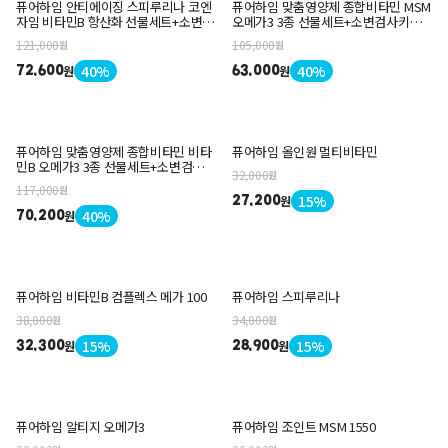
퓨어하임 안티에이징 스피루리나 코엔
퓨어하임 맞춤영양제 종합비타민 MSM
자임 비타민B 항산화 선물세트+소변검
오메가3 3종 선물세트+소변검사키트
사키트 1KIT
1KIT
121,000
105,000
원
원
40%
40%
원
원
72,600
63,000
퓨어하임 맞춤영양제 종합비타민 비타
퓨어하임 올인원 멀티비타민
민B 오메가3 3종 선물세트+소변검사키
32,000
원
트 1KIT
117,000
원
15%
원
27,200
40%
원
70,200
퓨어하임 비타민B 컴플렉스 메가 100
퓨어하임 스피루리나
38,000
34,000
원
원
15%
15%
원
원
32,300
28,900
퓨어하임 알티지 오메가3
퓨어하임 조인트 MSM 1550