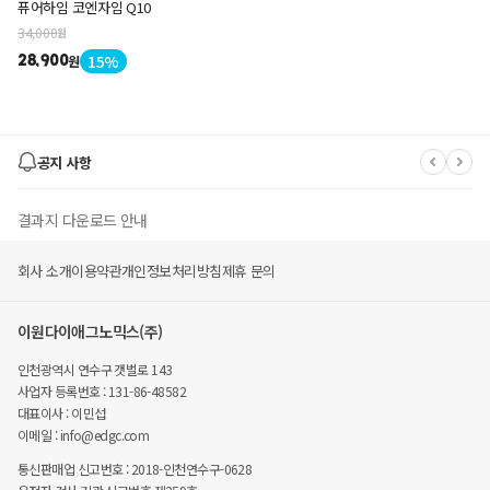
퓨어하임 코엔자임 Q10
34,000
원
15%
원
28,900
공지 사항
결과지 다운로드 안내
회사 소개
이용약관
개인정보처리방침
제휴 문의
유후 멤버스 몰 폐지 안내
이원다이애그노믹스(주)
유후(YouWho) 사이트' EDGC 종합몰' 변경 안내
인천광역시 연수구 갯벌로 143
사업자 등록번호 : 131-86-48582
대표이사 : 이민섭
이메일 : info@edgc.com
통신판매업 신고번호 : 2018-인천연수구-0628