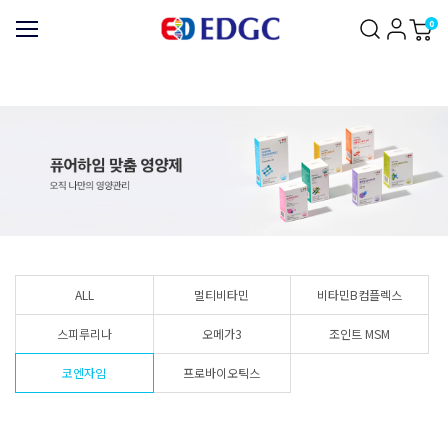
0
ALL
멀티비타민
비타민B컴플렉스
스피루리나
오메가3
조인트 MSM
코엔자임
프로바이오틱스