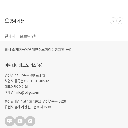
공지 사항
결과지 다운로드 안내
회사 소개
이용약관
개인정보처리방침
제휴 문의
유후 멤버스 몰 폐지 안내
이원다이애그노믹스(주)
유후(YouWho) 사이트' EDGC 종합몰' 변경 안내
인천광역시 연수구 갯벌로 143
사업자 등록번호 : 131-86-48582
대표이사 : 이민섭
이메일 : info@edgc.com
통신판매업 신고번호 : 2018-인천연수구-0628
유전자 검사 기관 신고번호 제259호