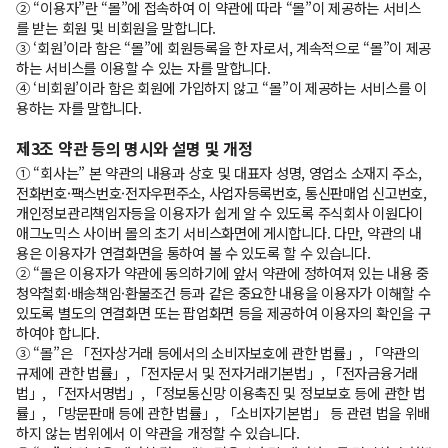
② “이용자”란 “몰”에 접속하여 이 약관에 따라 “몰”이 제공하는 서비스
를 받는 회원 및 비회원을 말합니다.
③ ‘회원’이라 함은 “몰”에 회원등록을 한 자로서, 계속적으로 “몰”이 제공
하는 서비스를 이용할 수 있는 자를 말합니다.
④ ‘비회원’이라 함은 회원에 가입하지 않고 “몰”이 제공하는 서비스를 이
용하는 자를 말합니다.
제3조 약관 등의 명시와 설명 및 개정
① “회사는” 본 약관의 내용과 상호 및 대표자 성명, 영업소 소재지 주소,
전화번호·팩스번호·전자우편주소, 사업자등록번호, 통신판매업 신고번호,
개인정보관리책임자등을 이용자가 쉽게 알 수 있도록 주식회사 이원다이
애그노믹스 사이버 몰의 초기 서비스화면에 게시합니다. 다만, 약관의 내
용은 이용자가 연결화면을 통하여 볼 수 있도록 할 수 있습니다.
② “몰은 이용자가 약관에 동의하기에 앞서 약관에 정하여져 있는 내용 중
청약철회·배송책임·환불조건 등과 같은 중요한 내용을 이용자가 이해할 수
있도록 별도의 연결화면 또는 팝업화면 등을 제공하여 이용자의 확인을 구
하여야 합니다.
③ “몰”은 「전자상거래 등에서의 소비자보호에 관한 법률」, 「약관의
규제에 관한 법률」, 「전자문서 및 전자거래기본법」, 「전자금융거래
법」, 「전자서명법」, 「정보통신망 이용촉진 및 정보보호 등에 관한 법
률」, 「방문판매 등에 관한 법률」, 「소비자기본법」 등 관련 법을 위배
하지 않는 범위에서 이 약관을 개정할 수 있습니다.