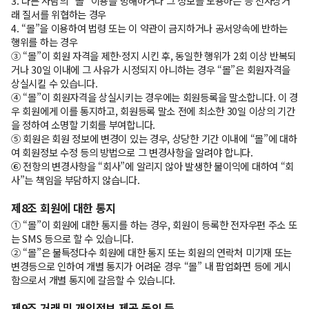
3. 다른 사람의 “몰” 이용을 방해하거나 그 정보를 도용하는 등 전자상거
래 질서를 위협하는 경우
4. “몰”을 이용하여 법령 또는 이 약관이 금지하거나 공서양속에 반하는
행위를 하는 경우
③ “몰”이 회원 자격을 제한·정지 시킨 후, 동일한 행위가 2회 이상 반복되
거나 30일 이내에 그 사유가 시정되지 아니하는 경우 “몰”은 회원자격을
상실시킬 수 있습니다.
④ “몰”이 회원자격을 상실시키는 경우에는 회원등록을 말소합니다. 이 경
우 회원에게 이를 통지하고, 회원등록 말소 전에 최소한 30일 이상의 기간
을 정하여 소명할 기회를 부여합니다.
⑤ 회원은 회원 정보에 변경이 있는 경우, 상당한 기간 이내에 “몰”에 대하
여 회원정보 수정 등의 방법으로 그 변경사항을 알려야 합니다.
⑥ 전항의 변경사항을 “회사”에 알리지 않아 발생한 불이익에 대하여 “회
사”는 책임을 부담하지 않습니다.
제8조 회원에 대한 통지
① “몰”이 회원에 대한 통지를 하는 경우, 회원이 등록한 전자우편 주소 또
는 SMS 등으로 할 수 있습니다.
② “몰”은 불특정다수 회원에 대한 통지 또는 회원의 연락처 미기재 또는
변경등으로 인하여 개별 통지가 어려운 경우 “몰” 내 팝업화면 등에 게시
함으로서 개별 통지에 갈음할 수 있습니다.
제9조 거래 및 개인정보 제공 동의 등