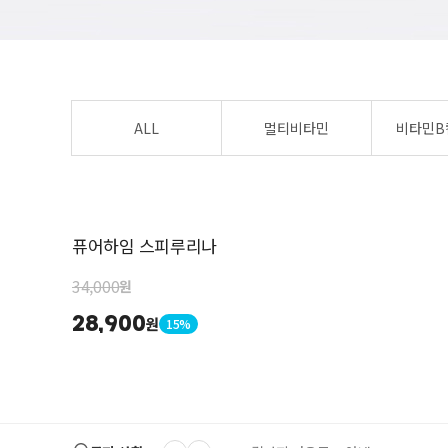
ALL
멀티비타민
비타민B
퓨어하임 스피루리나
34,000
원
28,900
원
15%