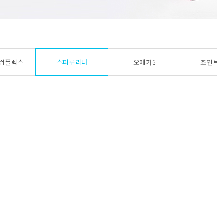
컴플렉스
스피루리나
오메가3
조인트