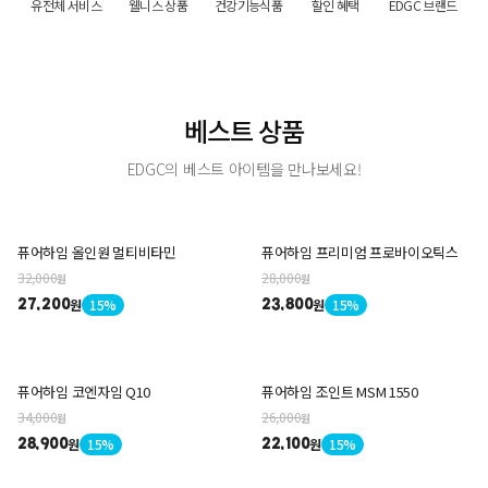
유전체 서비스
웰니스 상품
건강기능식품
할인 혜택
EDGC 브랜드
베스트 상품
EDGC의 베스트 아이템을 만나보세요!
퓨어하임 올인원 멀티비타민
퓨어하임 프리미엄 프로바이오틱스
32,000
28,000
원
원
원
15%
원
15%
27,200
23,800
퓨어하임 코엔자임 Q10
퓨어하임 조인트 MSM 1550
34,000
26,000
원
원
원
15%
원
15%
28,900
22,100