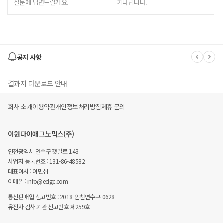
질문에 답변드릴게요.
기다립니다.
공지 사항
결과지 다운로드 안내
회사 소개
이용약관
개인정보처리방침
제휴 문의
유후 멤버스 몰 폐지 안내
이원다이애그노믹스(주)
유후(YouWho) 사이트' EDGC 종합몰' 변경 안내
인천광역시 연수구 갯벌로 143
사업자 등록번호 : 131-86-48582
대표이사 : 이민섭
이메일 : info@edgc.com
통신판매업 신고번호 : 2018-인천연수구-0628
유전자 검사 기관 신고번호 제259호