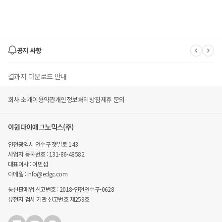
공지 사항
결과지 다운로드 안내
회사 소개
이용약관
개인정보처리방침
제휴 문의
유후 멤버스 몰 폐지 안내
이원다이애그노믹스(주)
유후(YouWho) 사이트' EDGC 종합몰' 변경 안내
인천광역시 연수구 갯벌로 143
사업자 등록번호 : 131-86-48582
대표이사 : 이민섭
이메일 : info@edgc.com
통신판매업 신고번호 : 2018-인천연수구-0628
유전자 검사 기관 신고번호 제259호