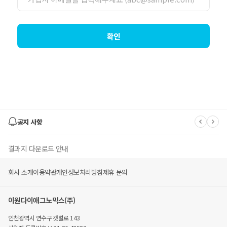
확인
공지 사항
결과지 다운로드 안내
회사 소개
이용약관
개인정보처리방침
제휴 문의
유후 멤버스 몰 폐지 안내
이원다이애그노믹스(주)
유후(YouWho) 사이트' EDGC 종합몰' 변경 안내
인천광역시 연수구 갯벌로 143